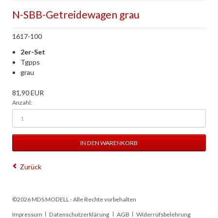
N-SBB-Getreidewagen grau
1617-100
2er-Set
Tgpps
grau
81,90
EUR
Anzahl:
Zurück
©2026 MDS MODELL - Alle Rechte vorbehalten
Navigation
Impressum
Datenschutzerklärung
AGB
Widerrufsbelehrung