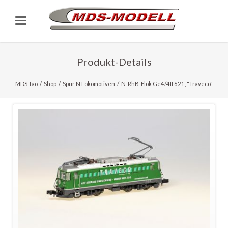
Produkt-Details
MDS Tao
Shop
Spur N Lokomotiven
N-RhB-Elok Ge4/4II 621, "Traveco"