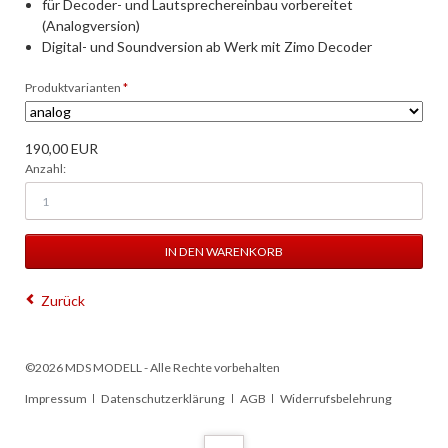
für Decoder- und Lautsprechereinbau vorbereitet
(Analogversion)
Digital- und Soundversion ab Werk mit Zimo Decoder
Pflichtfeld
Produktvarianten
*
190,00
EUR
Anzahl:
Zurück
©2026 MDS MODELL - Alle Rechte vorbehalten
Navigation
Impressum
Datenschutzerklärung
AGB
Widerrufsbelehrung
überspringen