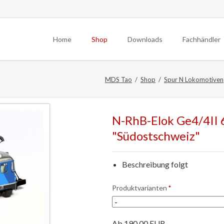
Home
Shop
Downloads
Fachhändler
Spur N
MDS Tao
Shop
Spur N Lokomotiven
Spur G
Archiv
N-RhB-Elok Ge4/4II 
"Südostschweiz"
Beschreibung folgt
Pflichtfeld
Produktvarianten
*
Ab
190,00
EUR