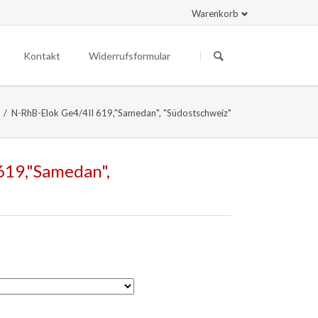
Warenkorb
Navigation
Navigation
überspringen
überspringen
Kontakt
Widerrufsformular
N-RhB-Elok Ge4/4II 619,"Samedan", "Südostschweiz"
619,"Samedan",